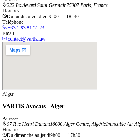
222 Boulevard Saint-Germain
75007 Paris, France
Horaires
Du lundi au vendredi
9h00 — 18h30
Téléphone
+33 1 83 81 51 23
Email
contact@vartis.law
Alger
VARTIS Avocats - Alger
Adresse
07 Rue Henri Dunant
16000 Alger Centre, Algérie
Immeuble Air Al
Horaires
Du dimanche au jeudi
9h00 — 17h30