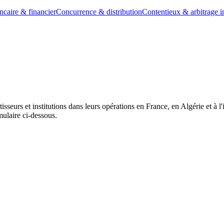
ncaire & financier
Concurrence & distribution
Contentieux & arbitrage i
eurs et institutions dans leurs opérations en France, en Algérie et à l'
ulaire ci-dessous.