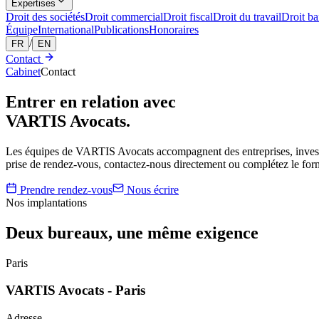
Expertises
Droit des sociétés
Droit commercial
Droit fiscal
Droit du travail
Droit ba
Équipe
International
Publications
Honoraires
/
FR
EN
Contact
Cabinet
Contact
Entrer en relation avec
VARTIS Avocats.
Les équipes de VARTIS Avocats accompagnent des entreprises, investiss
prise de rendez-vous, contactez-nous directement ou complétez le form
Prendre rendez-vous
Nous écrire
Nos implantations
Deux bureaux, une même exigence
Paris
VARTIS Avocats - Paris
Adresse